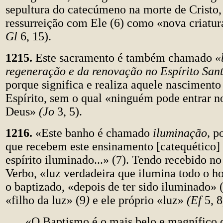
sepultura do catecúmeno na morte de Cristo,
ressurreição com Ele (6) como «nova criatur
Gl
6, 15).
1215.
Este sacramento é também chamado
«
regeneração e da renovação no Espírito San
porque significa e realiza aquele nascimento
Espírito, sem o qual «ninguém pode entrar n
Deus»
(Jo
3, 5).
1216.
«Este banho é chamado
iluminação,
p
que recebem este ensinamento [catequético]
espírito iluminado...» (7). Tendo recebido n
Verbo, «luz verdadeira que ilumina todo o
o baptizado, «depois de ter sido iluminado» (
«filho da luz» (9
)
e ele próprio «luz»
(Ef
5, 8
«O Baptismo é o mais belo e magnífico 