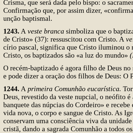
Crisma, que será dada pelo bispo: o sacrame
Confirmação que, por assim dizer, «confirm
unção baptismal.
1243.
A
veste branca
simboliza que o baptiz
de Cristo» (37): ressuscitou com Cristo. A
ve
círio pascal, significa que Cristo iluminou o
Cristo, os baptizados são «a luz do mundo»
O recém-baptizado é agora filho de Deus no 
e pode dizer a oração dos filhos de Deus: O 
1244.
A
primeira Comunhão eucarística.
Tor
Deus, revestido da veste nupcial, o neófito é
banquete das núpcias do Cordeiro» e recebe 
vida nova, o corpo e sangue de Cristo. As Igr
conservam uma consciência viva da unidade 
cristã, dando a sagrada Comunhão a todos o