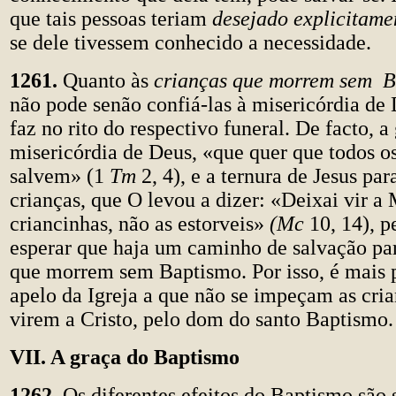
que tais pessoas teriam
desejado explicitame
se dele tivessem conhecido a necessidade.
1261.
Quanto às
crianças que morrem sem 
não pode senão confiá-las à misericórdia de
faz no rito do respectivo funeral. De facto, a
misericórdia de Deus, «que quer que todos o
salvem» (1
Tm
2, 4), e a ternura de Jesus pa
crianças, que O levou a dizer: «Deixai vir a
criancinhas, não as estorveis»
(Mc
10, 14), 
esperar que haja um caminho de salvação par
que morrem sem Baptismo. Por isso, é mais 
apelo da Igreja a que não se impeçam as cri
virem a Cristo, pelo dom do santo Baptismo.
VII. A graça do Baptismo
1262.
Os diferentes efeitos do Baptismo são 