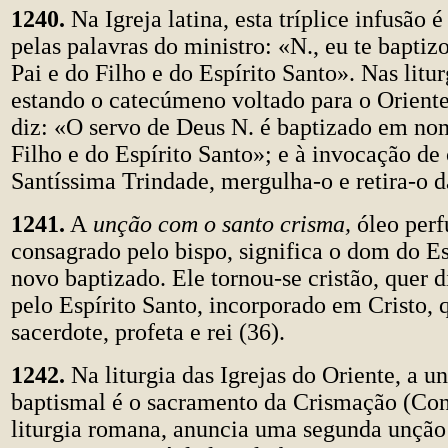
1240.
Na Igreja latina, esta tríplice infusão
pelas palavras do ministro: «N., eu te bapti
Pai e do Filho e do Espírito Santo». Nas litur
estando o catecúmeno voltado para o Oriente
diz: «O servo de Deus N. é baptizado em no
Filho e do Espírito Santo»; e à invocação de
Santíssima Trindade, mergulha-o e retira-o d
1241.
A
unção com o santo crisma,
óleo per
consagrado pelo bispo, significa o dom do Es
novo baptizado. Ele tornou-se cristão, quer 
pelo Espírito Santo, incorporado em Cristo, 
sacerdote, profeta e rei (36).
1242.
Na liturgia das Igrejas do Oriente, a u
baptismal é o sacramento da Crismação (Co
liturgia romana, anuncia uma segunda unção