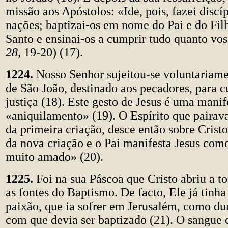
missão aos Apóstolos: «Ide, pois, fazei discí
nações; baptizai-os em nome do Pai e do Filh
Santo e ensinai-os a cumprir tudo quanto v
28,
19-20) (17).
1224.
Nosso Senhor sujeitou-se voluntariam
de São João, destinado aos pecadores, para c
justiça (18). Este gesto de Jesus é uma mani
«aniquilamento» (19). O Espírito que pairav
da primeira criação, desce então sobre Crist
da nova criação e o Pai manifesta Jesus com
muito amado» (20).
1225.
Foi na sua Páscoa que Cristo abriu a t
as fontes do Baptismo. De facto, Ele já tinha
paixão, que ia sofrer em Jerusalém, como d
com que devia ser baptizado (21). O sangue 