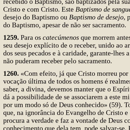
recebido o Baptismo, são baptizados pela su
Cristo e com Cristo. Este
Baptismo de sangu
desejo do Baptismo ou
Baptismo de desejo,
p
do Baptismo, apesar de não ser sacramento.
1259.
Para os
catecúmenos
que morrem antes
seu desejo explícito de o receber, unido ao 
dos seus pecados e à caridade, garante-lhes a
não puderam receber pelo sacramento.
1260.
«Com efeito, já que Cristo morreu por 
vocação última de todos os homens é realme
saber, a divina, devemos manter que o Espíri
dá a possibilidade de se associarem a este mi
por um modo só de Deus conhecido» (59). 
que, na ignorância do Evangelho de Cristo e 
procura a verdade e faz a vontade de Deus c
conhecimento que dela tem, pode salvar-se.