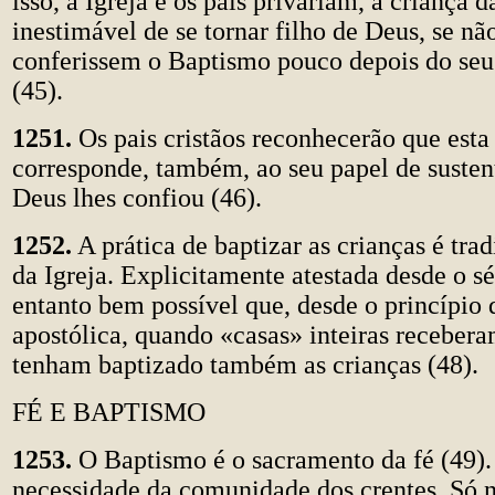
isso, a Igreja e os pais privariam, a criança d
inestimável de se tornar filho de Deus, se nã
conferissem o Baptismo pouco depois do se
(45).
1251.
Os pais cristãos reconhecerão que esta
corresponde, também, ao seu papel de susten
Deus lhes confiou (46).
1252.
A prática de baptizar as crianças é tra
da Igreja. Explicitamente atestada desde o sé
entanto bem possível que, desde o princípio
apostólica, quando «casas» inteiras receber
tenham baptizado também as crianças (48).
FÉ E BAPTISMO
1253.
O Baptismo é o sacramento da fé (49).
necessidade da comunidade dos crentes. Só na