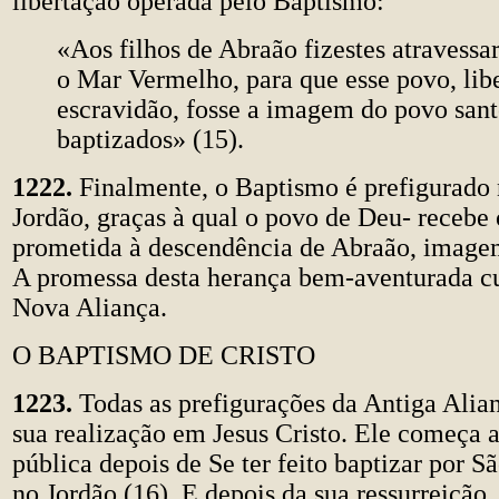
libertação operada pelo Baptismo:
«Aos filhos de Abraão fizestes atravessa
o Mar Vermelho, para que esse povo, lib
escravidão, fosse a imagem do povo sant
baptizados» (15).
1222.
Finalmente, o Baptismo é prefigurado 
Jordão, graças à qual o povo de Deu- recebe 
prometida à descendência de Abraão, imagem
A promessa desta herança bem-aventurada c
Nova Aliança.
O BAPTISMO DE CRISTO
1223.
Todas as prefigurações da Antiga Alia
sua realização em Jesus Cristo. Ele começa a
pública depois de Se ter feito baptizar por S
no Jordão (16). E depois da sua ressurreição,