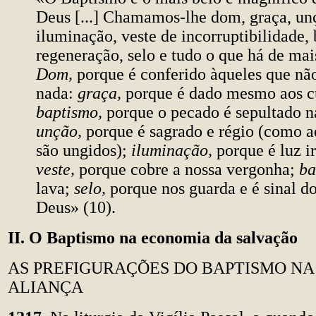
Deus [...] Chamamos-lhe dom, graça, un
iluminação, veste de incorruptibilidade,
regeneração, selo e tudo o que há de mai
Dom,
porque é conferido àqueles que nã
nada:
graça,
porque é dado mesmo aos c
baptismo,
porque o pecado é sepultado n
unção,
porque é sagrado e régio (como a
são ungidos);
iluminação,
porque é luz i
veste,
porque cobre a nossa vergonha;
ba
lava;
selo,
porque nos guarda e é sinal d
Deus» (10).
II. O Baptismo na economia da salvação
AS PREFIGURAÇÕES DO BAPTISMO NA
ALIANÇA