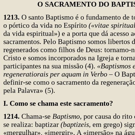
O SACRAMENTO DO BAPT
1213.
O santo Baptismo é o fundamento de tod
o pórtico da vida no Espírito
(«vitae spiritua
da vida espiritual») e a porta que dá acesso a
sacramentos. Pelo Baptismo somos libertos 
regenerados como filhos de Deus: tornamo-
Cristo e somos incorporados na Igreja e torn
participantes na sua missão (4).
«Baptismos 
regeneratiorais per aquam in Verbo –
O Bapt
definir-se como o sacramento da regeneração
pela Palavra» (5).
I. Como se chama este sacramento?
1214.
Chama-se
Baptismo,
por causa do rito
se realiza: baptizar
(baptizeis,
em grego) sign
«mergulhar», «imergir». A «imersão» na águ