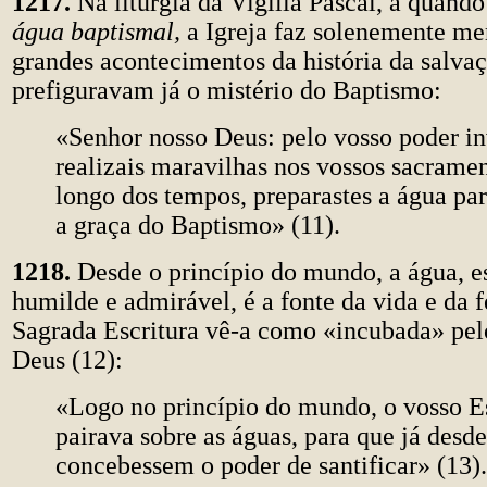
1217.
Na liturgia da Vigília Pascal, a quand
água baptismal,
a Igreja faz solenemente m
grandes acontecimentos da história da salva
prefiguravam já o mistério do Baptismo:
«Senhor nosso Deus: pelo vosso poder in
realizais maravilhas nos vossos sacrame
longo dos tempos, preparastes a água pa
a graça do Baptismo» (11).
1218.
Desde o princípio do mundo, a água, es
humilde e admirável, é a fonte da vida e da 
Sagrada Escritura vê-a como «incubada» pelo
Deus (12):
«Logo no princípio do mundo, o vosso Es
pairava sobre as águas, para que já desd
concebessem o poder de santificar» (13).