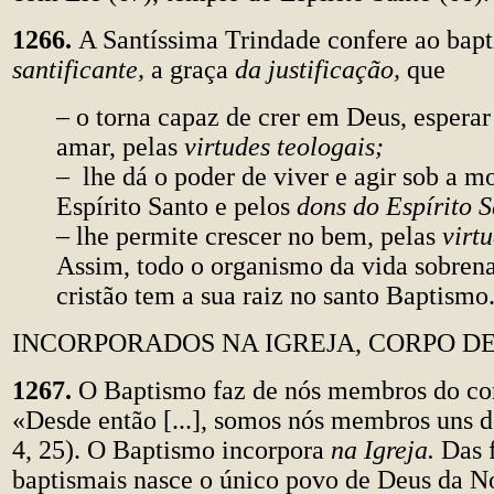
1266.
A Santíssima Trindade confere ao bap
santificante,
a graça
da justificação,
que
– o torna capaz de crer em Deus, esperar
amar, pelas
virtudes teologais;
– lhe dá o poder de viver e agir sob a m
Espírito Santo e pelos
dons do Espírito S
– lhe permite crescer no bem, pelas
virt
Assim, todo o organismo da vida sobrena
cristão tem a sua raiz no santo Baptismo
INCORPORADOS NA IGREJA, CORPO DE
1267.
O Baptismo faz de nós membros do cor
«Desde então [...], somos nós membros uns d
4, 25). O Baptismo incorpora
na Igreja.
Das 
baptismais nasce o único povo de Deus
da N