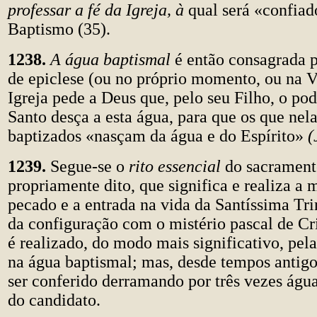
professar a fé da Igreja, à
qual será «confiad
Baptismo (35).
1238.
A água baptismal
é
então consagrada 
de epiclese (ou no próprio momento, ou na Vi
Igreja pede a Deus que, pelo seu Filho, o pod
Santo desça a esta água, para que os que nel
baptizados «nasçam da água e do Espírito»
(
1239.
Segue-se o
rito essencial
do sacramen
propriamente dito, que significa e realiza a 
pecado e a entrada na vida da Santíssima Tri
da configuração com o mistério pascal de Cr
é realizado, do modo mais significativo, pela
na água baptismal; mas, desde tempos antig
ser conferido derramando por três vezes águ
do candidato.