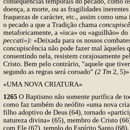
consequências temporais do pecado, como os
doença, a morte, ou as fragilidades inerentes
fraquezas de carácter, etc., assim como uma 
o pecado a que a Tradição chama
concupisc
metaforicamente, a «isca» ou «aguilhão» do
peccati»):
«Deixada para os nossos combates
concupiscência não pode fazer mal àqueles q
consentindo nela, resistem corajosamente pe
Cristo. Bem pelo contrário, "aquele que tive
segundo as regras será coroado"
(2 Tm
2, 5)»
«UMA NOVA CRIATURA»
1265
O Baptismo não somente purifica de to
como faz também do neófito «uma nova cria
filho adoptivo de Deus (64), tornado «partic
natureza divina» (65), membro de Cristo (66)
com Ele (67), templo do Espírito Santo (68).