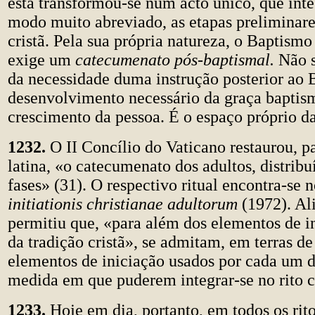
esta transformou-se num acto único, que int
modo muito abreviado, as etapas preliminare
cristã. Pela sua própria natureza, o Baptismo
exige um
catecumenato pós-baptismal.
Não s
da necessidade duma instrução posterior ao
desenvolvimento necessário da graça baptis
crescimento da pessoa. É o espaço próprio d
1232.
O II Concílio do Vaticano restaurou, pa
latina, «o catecumenato dos adultos, distrib
fases» (31). O respectivo ritual encontra-se 
initiationis christianae adultorum
(1972). Al
permitiu que, «para além dos elementos de i
da tradição cristã», se admitam, em terras de
elementos de iniciação usados por cada um d
medida em que puderem integrar-se no rito cr
1233.
Hoje em dia, portanto, em todos os rito