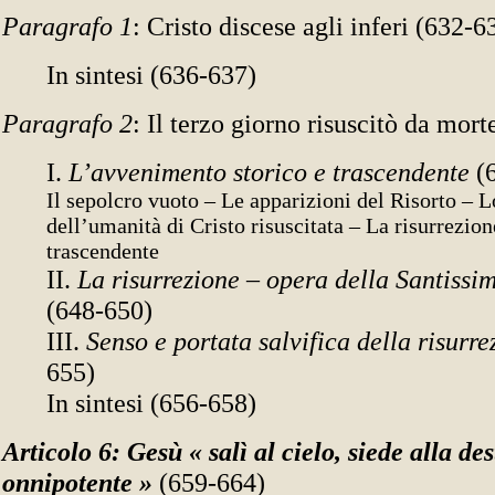
Paragrafo 1
: Cristo discese agli inferi (632-6
In sintesi (636-637)
Paragrafo 2
: Il terzo giorno risuscitò da mort
I.
L’avvenimento storico e trascendente
(
Il sepolcro vuoto – Le apparizioni del Risorto – L
dell’umanità di Cristo risuscitata – La risurrezi
trascendente
II.
La risurrezione – opera della Santissim
(648-650)
III.
Senso e portata salvifica della risurr
655)
In sintesi (656-658)
Articolo 6: Gesù « salì al cielo, siede alla de
onnipotente »
(659-664)