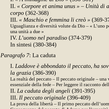
II.
« Corpore et anima unus » – Unità di 
corpo
(362-368)
III.
« Maschio e femmina li creò »
(369-3
Uguaglianza e diversità volute da Dio – « L’uno pe
una unità a due »
IV.
L’uomo nel paradiso
(374-379)
In sintesi (380-384)
Paragrafo 7
: La caduta
I.
Laddove è abbondato il peccato, ha so
la grazia
(386-390)
La realtà del peccato – Il peccato originale – una 
essenziale della fede – Per leggere il racconto del
II.
La caduta degli angeli
(391-395)
III.
Il peccato originale
(396-409)
La prova della libertà – Il primo peccato dell’uo