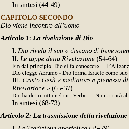
In sintesi (44-49)
CAPITOLO SECONDO
Dio viene incontro all’uomo
Articolo 1
:
La rivelazione di Dio
I.
Dio rivela il suo « disegno di benevole
II.
Le tappe della Rivelazione
(54-64)
Fin dal principio, Dio si fa conoscere – L’Allean
Dio elegge Abramo - Dio forma Israele come suo
III.
Cristo Gesù « mediatore e pienezza di 
Rivelazione »
(65-67)
Dio ha detto tutto nel suo Verbo – Non ci sarà alt
In sintesi (68-73)
Articolo 2: La trasmissione della rivelazione
I.
La Tradizione apostolica
(75-79)