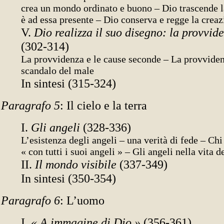
crea un mondo ordinato e buono – Dio trascende l
è ad essa presente – Dio conserva e regge la crea
V.
Dio realizza il suo disegno: la provvid
(302-314)
La provvidenza e le cause seconde – La provviden
scandalo del male
In sintesi (315-324)
Paragrafo 5
: Il cielo e la terra
I.
Gli angeli
(328-336)
L’esistenza degli angeli – una verità di fede – Chi
« con tutti i suoi angeli » – Gli angeli nella vita d
II.
Il mondo visibile
(337-349)
In sintesi (350-354)
Paragrafo 6
: L’uomo
I.
« A immagine di Dio »
(356-361)