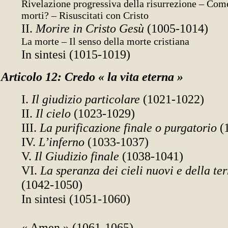
Rivelazione progressiva della risurrezione – Come
morti? – Risuscitati con Cristo
II.
Morire in Cristo Gesù
(1005-1014)
La morte – Il senso della morte cristiana
In sintesi (1015-1019)
Articolo 12: Credo « la vita eterna »
I.
Il giudizio particolare
(1021-1022)
II.
Il cielo
(1023-1029)
III.
La purificazione finale o purgatorio
(
IV.
L’inferno
(1033-1037)
V.
Il Giudizio finale
(1038-1041)
VI.
La speranza dei cieli nuovi e della te
(1042-1050)
In sintesi (1051-1060)
« Amen » (1061-1065)