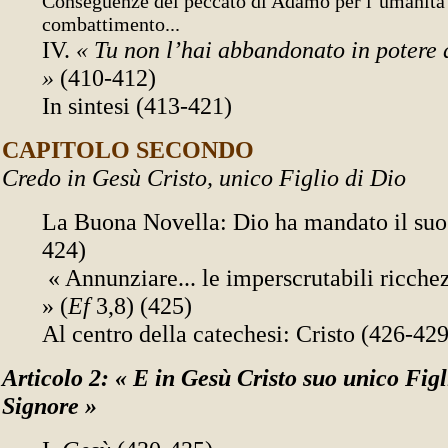
Conseguenze del peccato di Adamo per l’umanità
combattimento...
IV.
« Tu non l’hai abbandonato in potere 
»
(410-412)
In sintesi (413-421)
CAPITOLO SECONDO
Credo in Gesù Cristo, unico Figlio di Dio
La Buona Novella: Dio ha mandato il suo 
424)
« Annunziare... le imperscrutabili ricchez
» (
Ef
3,8) (425)
Al centro della catechesi: Cristo (426-429
Articolo 2: « E in Gesù Cristo suo unico Figl
Signore »