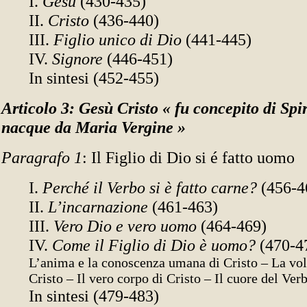
I.
Gesù
(430-435)
II.
Cristo
(436-440)
III.
Figlio unico di Dio
(441-445)
IV.
Signore
(446-451)
In sintesi (452-455)
Articolo 3: Gesù Cristo « fu concepito di Spi
nacque da Maria Vergine »
Paragrafo 1
: Il Figlio di Dio si é fatto uomo
I.
Perché il Verbo si è fatto carne?
(456-4
II.
L’incarnazione
(461-463)
III.
Vero Dio e vero uomo
(464-469)
IV.
Come il Figlio di Dio è uomo?
(470-4
L’anima e la conoscenza umana di Cristo – La vo
Cristo – Il vero corpo di Cristo – Il cuore del Ver
In sintesi (479-483)