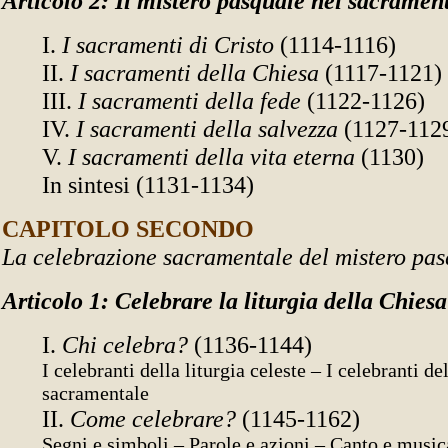
Articolo 2: Il mistero pasquale nei sacramen
I.
I sacramenti di Cristo
(1114-1116)
II.
I sacramenti della Chiesa
(1117-1121)
III.
I sacramenti della fede
(1122-1126)
IV.
I sacramenti della salvezza
(1127-112
V.
I sacramenti della vita eterna
(1130)
In sintesi (1131-1134)
CAPITOLO SECONDO
La celebrazione sacramentale del mistero pa
Articolo 1: Celebrare la liturgia della Chiesa
I.
Chi celebra?
(1136-1144)
I celebranti della liturgia celeste – I celebranti del
sacramentale
II.
Come celebrare?
(1145-1162)
Segni e simboli – Parole e azioni – Canto e music