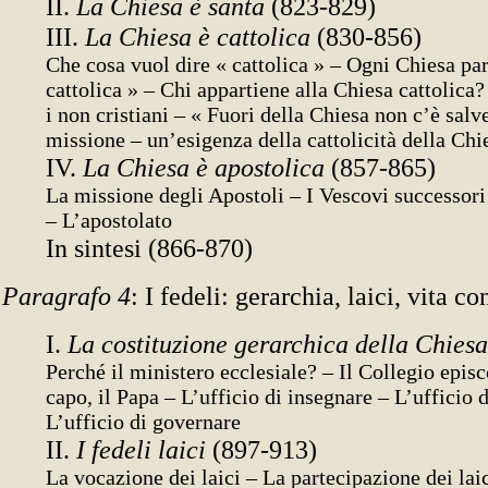
II.
La Chiesa è santa
(823-829)
III.
La Chiesa è cattolica
(830-856)
Che cosa vuol dire « cattolica » – Ogni Chiesa par
cattolica » – Chi appartiene alla Chiesa cattolica
i non cristiani – « Fuori della Chiesa non c’è salv
missione – un’esigenza della cattolicità della Chi
IV.
La Chiesa è apostolica
(857-865)
La missione degli Apostoli – I Vescovi successori
– L’apostolato
In sintesi (866-870)
Paragrafo 4
: I fedeli: gerarchia, laici, vita c
I.
La costituzione gerarchica della Chies
Perché il ministero ecclesiale? – Il Collegio episc
capo, il Papa – L’ufficio di insegnare – L’ufficio d
L’ufficio di governare
II.
I fedeli laici
(897-913)
La vocazione dei laici – La partecipazione dei laic