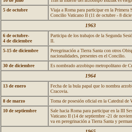
16 de julio
Tras la muerte del arzobispo Baziak es elegid
5 de octubre
Viaja a Roma para participar en la Primera S
Concilio Vaticano II (11 de octubre - 8 dici
1963
6 de octubre-
Participa de los trabajos de la Segunda Sesi
4 de diciembre
II.
5-15 de diciembre
Peregrinación a Tierra Santa con otros Obis
nacionalidades, presentes en el Concilio.
30 de diciembre
Es nombrado arzobispo metropolitano de Cr
1964
13 de enero
Fecha de la bula papal que lo nombra arzob
Cracovia.
8 de marzo
Toma de posesión oficial en la Catedral de 
10 de septiembre
Sale hacia Roma para participar en la III Se
Vaticano II (14 de septiembre -21 de noviemb
va en peregrinación a Tierra Santa y perman
1965