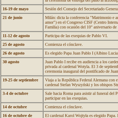
la ceremonia de entrega del palio al arzo
16-19 de mayo
Sesión del Consejo del Secretariado Genera
21 de junio
Milán: dicta la conferencia "Matrimonio e 
amor") en el Congreso CISF (Centro Interna
Familia) con ocasión del 10° aniversario de
11-12 de agosto
Participa de las exequias de Pablo VI.
25 de agosto
Comienza el cónclave.
26 de agosto
Es elegido Papa Juan Pablo I (Albino Lucia
30 agosto
Juan Pablo I recibe en audiencia a los carde
privada al cardenal Wotyla. El 3 de septiemb
ceremonia inaugural del pontificado de Juan
19-25 de septiembre
Viaja a la República Federal Alemana con e
cardenal Stefan Wyszyński y los obispos St
3-4 de octubre
Sale hacia Roma para asistir al funeral del 
participar en las exequias
.
14 de octubre
Comienza el cónclave.
16 de octubre de
El cardenal Karol Wojtyła es elegido Papa. 