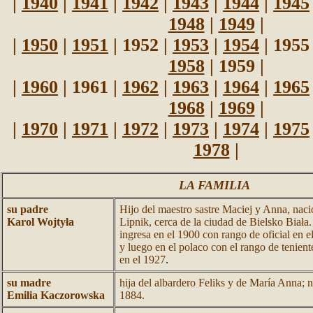
|
1940
|
1941
|
1942
|
1943
|
1944
|
1945
1948
|
1949
|
|
1950
|
1951
| 1952 |
1953
|
1954
| 1955
1958
| 1959 |
|
1960
| 1961 |
1962
|
1963
|
1964
|
1965
1968
|
1969
|
|
1970
|
1971
|
1972
|
1973
|
1974
|
1975
1978
|
LA FAMILIA
su padre
Hijo del maestro sastre Maciej y Anna, naci
Karol Wojtyła
Lipnik, cerca de la ciudad de Bielsko Biała.
ingresa en el 1900 con rango de oficial en e
y luego en el polaco con el rango de teniente.
en el 1927
.
su madre
hija del albardero Feliks y de María Anna; 
Emilia Kaczorowska
1884.