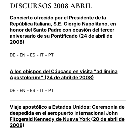
DISCURSOS 2008 ABRIL
LATINE
Concierto ofrecido por el Presidente de la
República Italiana, S.E. Giorgio Napolitano, en
honor del Santo Padre con ocasión del tercer
aniversario de su Pontificado (24 de abril de
2008)
-
-
-
-
DE
EN
ES
IT
PT
A los obispos del Cáucaso en visita "ad limina
Apostolorum" (24 de abril de 2008)
-
-
-
-
DE
EN
ES
IT
PT
Viaje apostólico a Estados Unidos: Ceremonia de
despedida en el aeropuerto internacional John
Fitzgerald Kennedy de Nueva York (20 de abril de
2008)