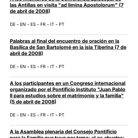
las Antillas en visita "ad limina Apostolorum" (7
de abril de 2008)
-
-
-
-
-
DE
EN
ES
FR
IT
PT
Palabras al final del encuentro de oración en la
Basílica de San Bartolomé en la isla Tiberina (7 de
abril de 2008)
-
-
-
-
-
DE
EN
ES
FR
IT
PT
A los participantes en un Congreso internacional
organizado por el Pontificio Instituto "Juan Pablo
II para estudios sobre el matrimonio y la familia"
(5 de abril de 2008)
-
-
-
-
-
DE
EN
ES
FR
IT
PT
A la Asamblea plenaria del Consejo Pontificio
para la Familia que tuvo por tema: «Los abuelos: