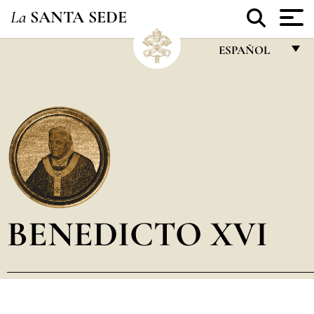
La
SANTA SEDE
ESPAÑOL
FRANÇAIS
ENGLISH
ITALIANO
PORTUGUÊS
ESPAÑOL
DEUTSCH
BENEDICTO XVI
POLSKI
العربيّة
中文