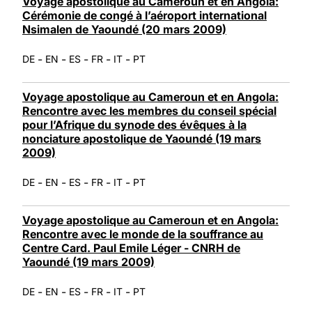
Voyage apostolique au Cameroun et en Angola:
Cérémonie de congé à l’aéroport international
Nsimalen de Yaoundé (20 mars 2009)
-
-
-
-
-
DE
EN
ES
FR
IT
PT
Voyage apostolique au Cameroun et en Angola:
Rencontre avec les membres du conseil spécial
pour l’Afrique du synode des évêques à la
nonciature apostolique de Yaoundé (19 mars
2009)
-
-
-
-
-
DE
EN
ES
FR
IT
PT
Voyage apostolique au Cameroun et en Angola:
Rencontre avec le monde de la souffrance au
Centre Card. Paul Emile Léger - CNRH de
Yaoundé (19 mars 2009)
-
-
-
-
-
DE
EN
ES
FR
IT
PT