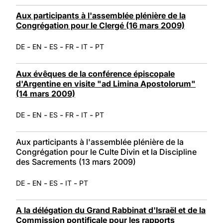
Aux participants à l'assemblée plénière de la
Congrégation pour le Clergé (16 mars 2009)
-
-
-
-
-
DE
EN
ES
FR
IT
PT
Aux évêques de la conférence épiscopale
d'Argentine en visite "ad Limina Apostolorum"
(14 mars 2009)
-
-
-
-
-
DE
EN
ES
FR
IT
PT
Aux participants à l'assemblée plénière de la
Congrégation pour le Culte Divin et la Discipline
des Sacrements (13 mars 2009)
-
-
-
-
DE
EN
ES
IT
PT
A la délégation du Grand Rabbinat d'Israël et de la
Commission pontificale pour les rapports