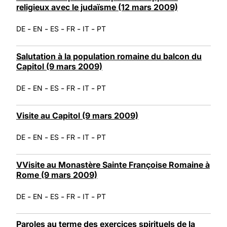
religieux avec le judaïsme (12 mars 2009)
-
-
-
-
-
DE
EN
ES
FR
IT
PT
Salutation à la population romaine du balcon du
Capitol (9 mars 2009)
-
-
-
-
-
DE
EN
ES
FR
IT
PT
Visite au Capitol (9 mars 2009)
-
-
-
-
-
DE
EN
ES
FR
IT
PT
VVisite au Monastère Sainte Françoise Romaine à
Rome (9 mars 2009)
-
-
-
-
-
DE
EN
ES
FR
IT
PT
Paroles au terme des exercices spirituels de la