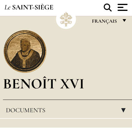
Le
SAINT-SIÈGE
FRANÇAIS
FRANÇAIS
ENGLISH
ITALIANO
PORTUGUÊS
BENOÎT XVI
ESPAÑOL
DEUTSCH
POLSKI
DOCUMENTS
▸
العربيّة
中文