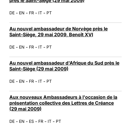
près le Saint-Siège (29 mai 2009)
-
-
-
-
DE
EN
FR
IT
PT
Au nouvel ambassadeur de Norvège près le
Saint-Siège, 29 mai 2009, Benoît XVI
-
-
-
-
DE
EN
FR
IT
PT
Au nouvel ambassadeur d'Afrique du Sud près le
Saint-Siège (29 mai 2009)
-
-
-
-
DE
EN
FR
IT
PT
Aux nouveaux Ambassadeurs à l'occasion de la
présentation collective des Lettres de Créance
(29 mai 2009)
-
-
-
-
-
DE
EN
ES
FR
IT
PT