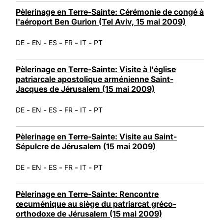
Pèlerinage en Terre-Sainte: Cérémonie de congé à
l'aéroport Ben Gurion (Tel Aviv, 15 mai 2009)
-
-
-
-
-
DE
EN
ES
FR
IT
PT
Pèlerinage en Terre-Sainte: Visite à l'église
patriarcale apostolique arménienne Saint-
Jacques de Jérusalem (15 mai 2009)
-
-
-
-
-
DE
EN
ES
FR
IT
PT
Pèlerinage en Terre-Sainte: Visite au Saint-
Sépulcre de Jérusalem (15 mai 2009)
-
-
-
-
-
DE
EN
ES
FR
IT
PT
Pèlerinage en Terre-Sainte: Rencontre
œcuménique au siège du patriarcat gréco-
orthodoxe de Jérusalem (15 mai 2009)