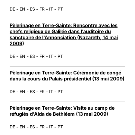
-
-
-
-
-
DE
EN
ES
FR
IT
PT
Pèlerinage en Terre-Sainte: Rencontre avec les
chefs religieux de Galilée dans l’auditoire du
sanctuaire de l'Annonciation (Nazareth, 14 mai
2009)
-
-
-
-
-
DE
EN
ES
FR
IT
PT
Pèlerinage en Terre-Sainte: Cérémonie de congé
dans la cours du Palais présidentiel (13 mai 2009)
-
-
-
-
-
DE
EN
ES
FR
IT
PT
Pèlerinage en Terre-Sainte: Visite au camp de
réfugiés d'Aida de Bethléem (13 mai 2009)
-
-
-
-
-
DE
EN
ES
FR
IT
PT