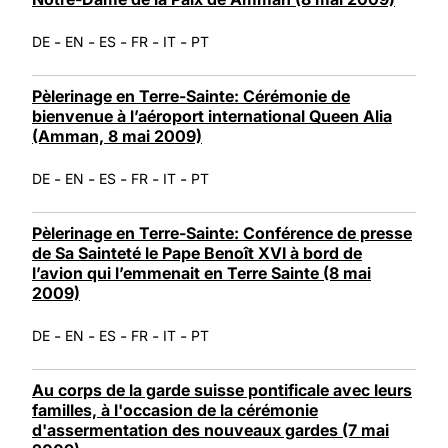
-
-
-
-
-
DE
EN
ES
FR
IT
PT
Pèlerinage en Terre-Sainte: Cérémonie de
bienvenue à l’aéroport international Queen Alia
(Amman, 8 mai 2009)
-
-
-
-
-
DE
EN
ES
FR
IT
PT
Pèlerinage en Terre-Sainte: Conférence de presse
de Sa Sainteté le Pape Benoît XVI à bord de
l’avion qui l’emmenait en Terre Sainte (8 mai
2009)
-
-
-
-
-
DE
EN
ES
FR
IT
PT
Au corps de la garde suisse pontificale avec leurs
familles, à l'occasion de la cérémonie
d'assermentation des nouveaux gardes (7 mai