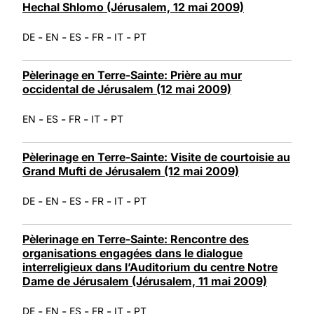
Hechal Shlomo (Jérusalem, 12 mai 2009)
-
-
-
-
-
DE
EN
ES
FR
IT
PT
Pèlerinage en Terre-Sainte: Prière au mur
occidental de Jérusalem (12 mai 2009)
-
-
-
-
EN
ES
FR
IT
PT
Pèlerinage en Terre-Sainte: Visite de courtoisie au
Grand Mufti de Jérusalem (12 mai 2009)
-
-
-
-
-
DE
EN
ES
FR
IT
PT
Pèlerinage en Terre-Sainte: Rencontre des
organisations engagées dans le dialogue
interreligieux dans l’Auditorium du centre Notre
Dame de Jérusalem (Jérusalem, 11 mai 2009)
-
-
-
-
-
DE
EN
ES
FR
IT
PT