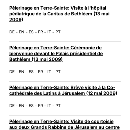
Pèlerinage en Terre-Sainte: Visite à l'hôpital
pédiatrique de la Caritas de Bethléem (13 mai
2009)
-
-
-
-
-
DE
EN
ES
FR
IT
PT
Pèlerinage en Terre-Sainte: Cérémonie de
bienvenue devant le Palais présidentiel de
Bethléem (13 mai 2009)
-
-
-
-
-
DE
EN
ES
FR
IT
PT
Pèlerinage en Terre-Sainte: Brève visite à la Co-
cathédrale des Latins à Jérusalem (12 mai 2009)
-
-
-
-
-
DE
EN
ES
FR
IT
PT
Pèlerinage en Terre-Sainte: Visite de courtoisie
aux deux Grands Rabbins de Jérusalem au centre