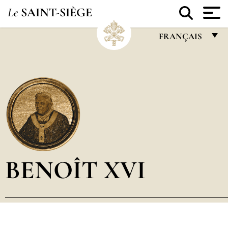
Le
SAINT-SIÈGE
FRANÇAIS
FRANÇAIS
ENGLISH
ITALIANO
PORTUGUÊS
ESPAÑOL
DEUTSCH
BENOÎT XVI
POLSKI
العربيّة
中文