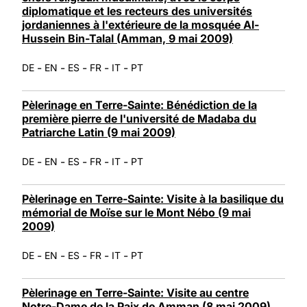
diplomatique et les recteurs des universités
jordaniennes à l'extérieure de la mosquée Al-
Hussein Bin-Talal (Amman, 9 mai 2009)
-
-
-
-
-
DE
EN
ES
FR
IT
PT
Pèlerinage en Terre-Sainte: Bénédiction de la
première pierre de l'université de Madaba du
Patriarche Latin (9 mai 2009)
-
-
-
-
-
DE
EN
ES
FR
IT
PT
Pèlerinage en Terre-Sainte: Visite à la basilique du
mémorial de Moïse sur le Mont Nébo (9 mai
2009)
-
-
-
-
-
DE
EN
ES
FR
IT
PT
Pèlerinage en Terre-Sainte: Visite au centre
Notre-Dame de la Paix de Amman (8 mai 2009)