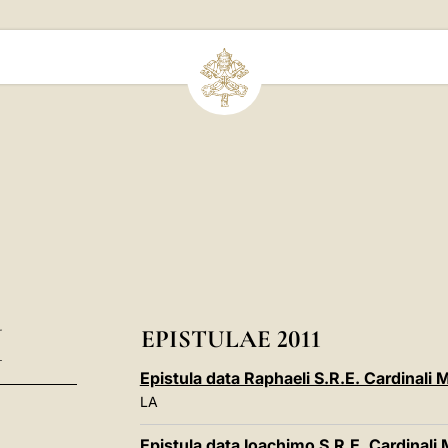
I
EPISTULAE 2011
Epistula data Raphaeli S.R.E. Cardinali
LA
Epistula data Ioachimo S.R.E. Cardinali