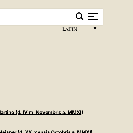
LATIN
FRANÇAIS
ENGLISH
ITALIANO
PORTUGUÊS
ESPAÑOL
DEUTSCH
POLSKI
 Martino (d. IV m. Novembris a. MMXI)
العربيّة
 Meisner (d. XX mensis Octobris a. MMXI)