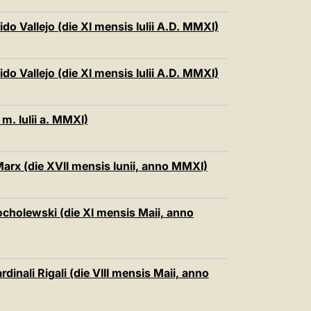
do Vallejo (die XI mensis Iulii A.D. MMXI)
do Vallejo (die XI mensis Iulii A.D. MMXI)
m. Iulii a. MMXI)
Marx (die XVII mensis Iunii, anno MMXI)
rocholewski (die XI mensis Maii, anno
dinali Rigali (die VIII mensis Maii, anno