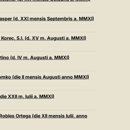
中文
LATINE
 Kasper (d. XXI mensis Septembris a. MMXI)
Korec, S.I. (d. XV m. Augusti a. MMXI)
tino (d. IV m. Augusti a. MMXI)
Tomko (die II mensis Augusti anno MMXI)
die XXII m. Iulii a. MMXI)
Robles Ortega (die XII mensis Iulii, anno