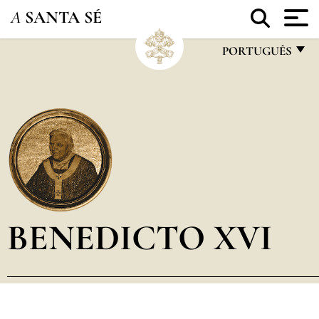
A
SANTA SÉ
PORTUGUÊS
FRANÇAIS
ENGLISH
ITALIANO
PORTUGUÊS
ESPAÑOL
DEUTSCH
BENEDICTO XVI
POLSKI
العربيّة
中文