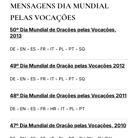
MENSAGENS DIA MUNDIAL
LATINE
PELAS VOCAÇÕES
50º Dia Mundial de Orações pelas Vocações,
2013
-
-
-
-
-
-
-
DE
EN
ES
FR
IT
PL
PT
SQ
49º Dia Mundial de Oração pelas Vocações 2012
-
-
-
-
-
-
-
DE
EN
ES
FR
IT
PL
PT
SQ
48º Dia Mundial de Orações pelas Vocações 2011
-
-
-
-
-
-
-
DE
EN
ES
FR
HR
IT
PL
PT
47º Dia Mundial de Oração pelas Vocações, 2010