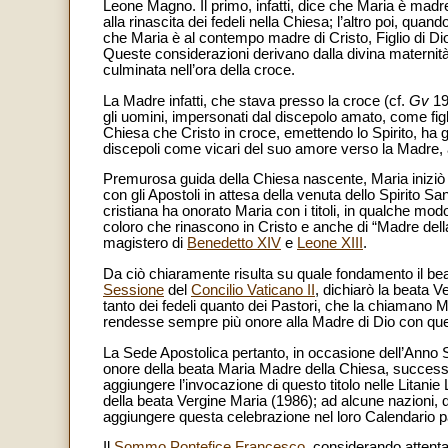
Leone Magno. Il primo, infatti, dice che Maria è madr
alla rinascita dei fedeli nella Chiesa; l’altro poi, qua
che Maria è al contempo madre di Cristo, Figlio di D
Queste considerazioni derivano dalla divina maternità
culminata nell’ora della croce.
La Madre infatti, che stava presso la croce (cf.
Gv
19,
gli uomini, impersonati dal discepolo amato, come figl
Chiesa che Cristo in croce, emettendo lo Spirito, ha ge
discepoli come vicari del suo amore verso la Madre, aff
Premurosa guida della Chiesa nascente, Maria iniziò 
con gli Apostoli in attesa della venuta dello Spirito Sa
cristiana ha onorato Maria con i titoli, in qualche modo 
coloro che rinascono in Cristo e anche di “Madre della 
magistero di
Benedetto XIV
e
Leone XIII
.
Da ciò chiaramente risulta su quale fondamento il be
Sessione
del
Concilio Vaticano II
, dichiarò la beata V
tanto dei fedeli quanto dei Pastori, che la chiamano M
rendesse sempre più onore alla Madre di Dio con q
La Sede Apostolica pertanto, in occasione dell’Anno 
onore della beata Maria Madre della Chiesa, succes
aggiungere l’invocazione di questo titolo nelle Litanie
della beata Vergine Maria (1986); ad alcune nazioni, 
aggiungere questa celebrazione nel loro Calendario pa
Il
Sommo Pontefice Francesco
, considerando attent