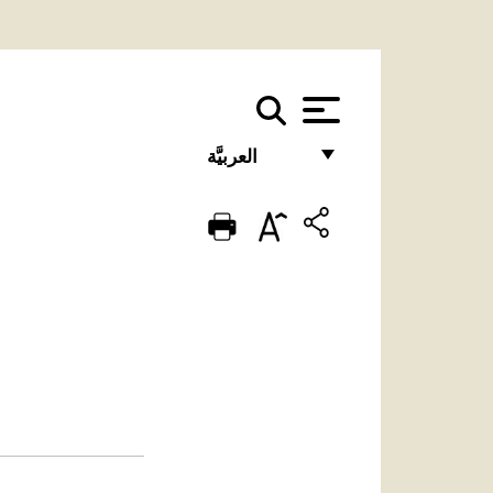
العربيَّة
FRANÇAIS
ENGLISH
ITALIANO
PORTUGUÊS
ESPAÑOL
DEUTSCH
POLSKI