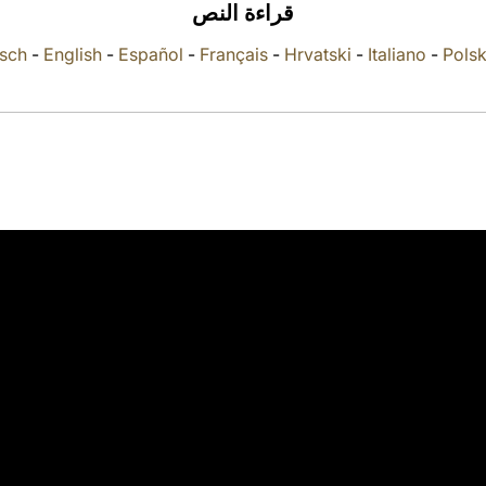
قراءة النص
sch
-
English
-
Español
-
Français
-
Hrvatski
-
Italiano
-
Polsk