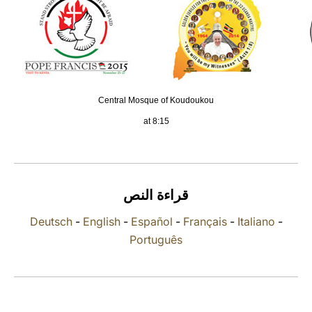
LATINE
Central Mosque of Koudoukou
at 8:15
قراءة النص
Deutsch
-
English
-
Español
-
Français
-
Italiano
-
Português