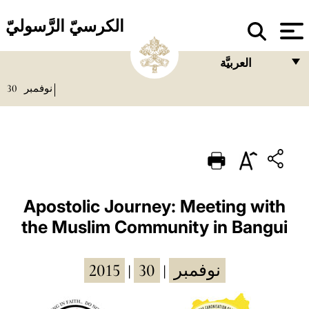
الكرسيّ الرَّسوليّ
العربيَّة
30
نوفمبر
FRANÇAIS
ENGLISH
ITALIANO
PORTUGUÊS
ESPAÑOL
Apostolic Journey: Meeting with
the Muslim Community in Bangui
DEUTSCH
POLSKI
2015
30
نوفمبر
|
|
العربيّة
中文