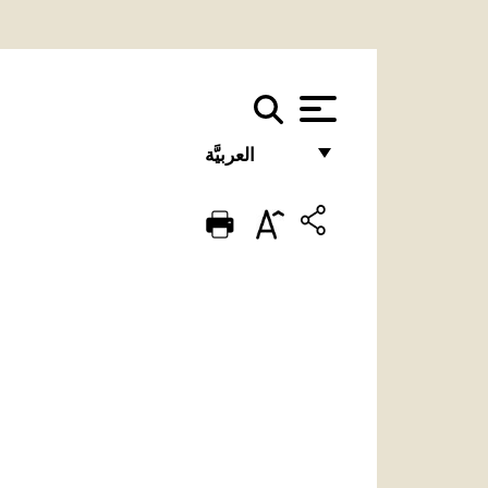
العربيَّة
FRANÇAIS
ENGLISH
ITALIANO
PORTUGUÊS
ESPAÑOL
DEUTSCH
POLSKI