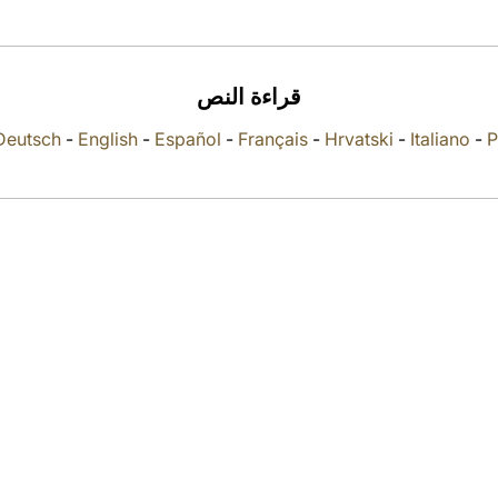
قراءة النص
Deutsch
-
English
-
Español
-
Français
-
Hrvatski
-
Italiano
-
P