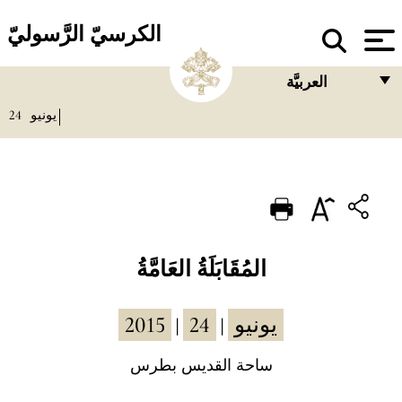
الكرسيّ الرَّسوليّ
العربيَّة
24
يونيو
FRANÇAIS
ENGLISH
ITALIANO
PORTUGUÊS
ESPAÑOL
المُقَابَلَةُ العَامَّةُ
DEUTSCH
2015
24
يونيو
|
|
POLSKI
العربيّة
ساحة القديس بطرس
中文