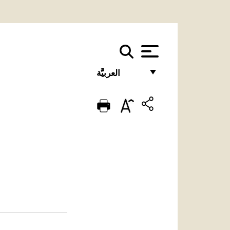
العربيَّة
FRANÇAIS
ENGLISH
ITALIANO
PORTUGUÊS
ESPAÑOL
DEUTSCH
POLSKI