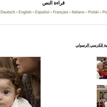
قراءة النص
-
Deutsch
-
English
-
Español
-
Français
-
Italiano
-
Polski
-
Po