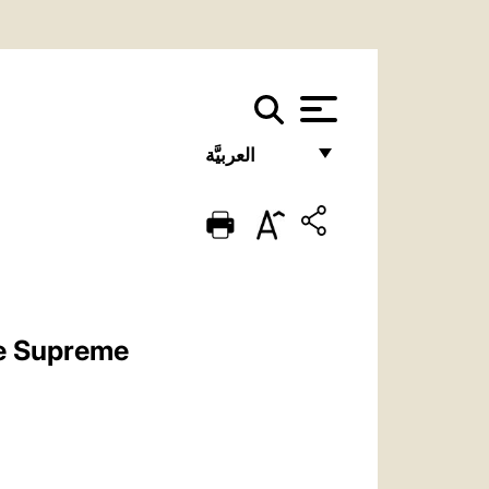
العربيَّة
FRANÇAIS
ENGLISH
ITALIANO
PORTUGUÊS
he Supreme
ESPAÑOL
DEUTSCH
POLSKI