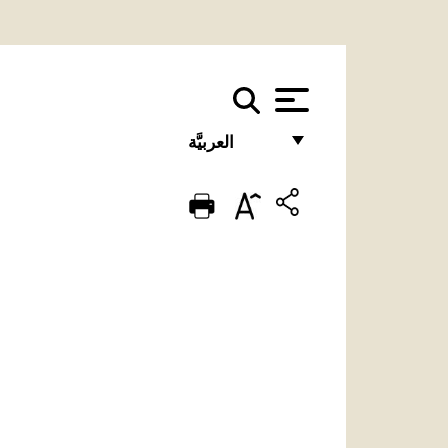
العربيَّة
FRANÇAIS
ENGLISH
ITALIANO
PORTUGUÊS
ESPAÑOL
DEUTSCH
POLSKI