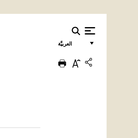
العربيَّة
FRANÇAIS
ENGLISH
ITALIANO
PORTUGUÊS
ESPAÑOL
DEUTSCH
POLSKI