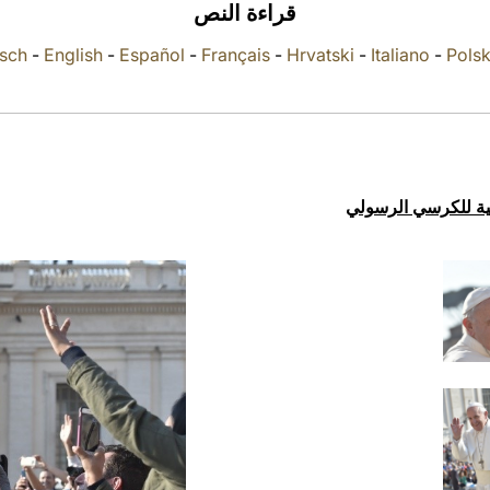
قراءة النص
sch
-
English
-
Español
-
Français
-
Hrvatski
-
Italiano
-
Polsk