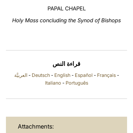
PAPAL CHAPEL
LATINE
Holy Mass concluding the Synod of Bishops
قراءة النص
العربيَّة
-
Deutsch
-
English
-
Español
-
Français
-
Italiano
-
Português
Attachments: