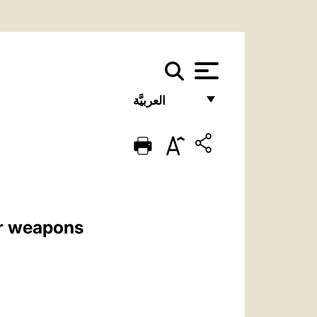
العربيَّة
FRANÇAIS
ENGLISH
ITALIANO
PORTUGUÊS
ar weapons
ESPAÑOL
DEUTSCH
POLSKI