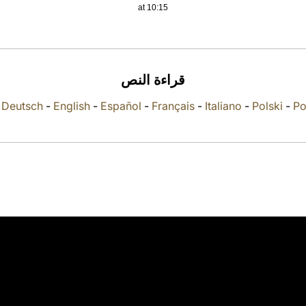
at 10:15
قراءة النص
-
Deutsch
-
English
-
Español
-
Français
-
Italiano
-
Polski
-
Po