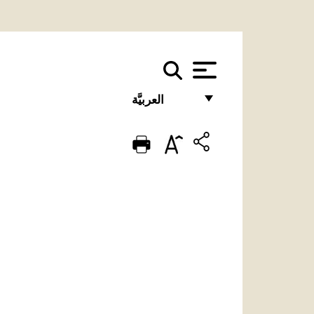
العربيَّة
FRANÇAIS
ENGLISH
ITALIANO
PORTUGUÊS
ESPAÑOL
DEUTSCH
POLSKI