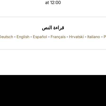
at 12:00
قراءة النص
Deutsch
-
English
-
Español
-
Français
-
Hrvatski
-
Italiano
-
P