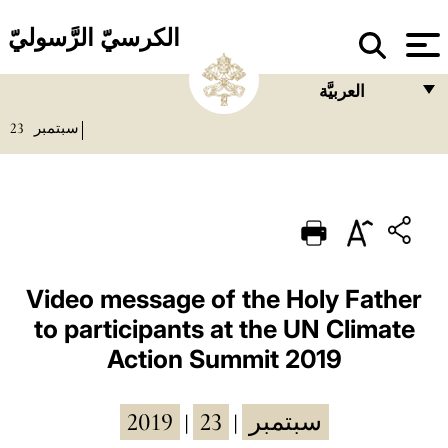
الكرسيّ الرَّسوليّ
العربيَّة
23
سبتمبر
FRANÇAIS
ENGLISH
ITALIANO
PORTUGUÊS
ESPAÑOL
Video message of the Holy Father
to participants at the UN Climate
DEUTSCH
Action Summit 2019
POLSKI
العربيّة
2019
23
سبتمبر
|
|
中文