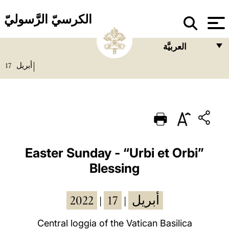
الكرسيّ الرَّسوليّ
العربيَّة
17
أبريل
FRANÇAIS
ENGLISH
ITALIANO
PORTUGUÊS
ESPAÑOL
Easter Sunday - “Urbi et Orbi”
Blessing
DEUTSCH
POLSKI
2022
17
أبريل
|
|
العربيّة
Central loggia of the Vatican Basilica
中文