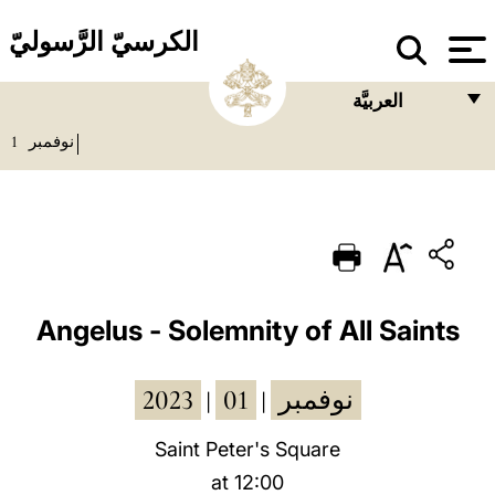
الكرسيّ الرَّسوليّ
العربيَّة
1
نوفمبر
FRANÇAIS
ENGLISH
ITALIANO
PORTUGUÊS
ESPAÑOL
Angelus - Solemnity of All Saints
DEUTSCH
2023
01
نوفمبر
|
|
POLSKI
العربيّة
Saint Peter's Square
at 12:00
中文