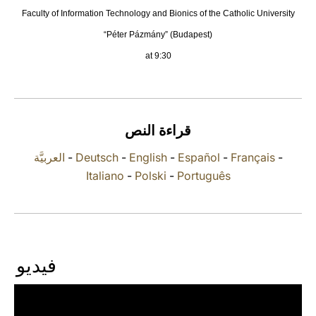
Faculty of Information Technology and Bionics of the Catholic University
LATINE
“Péter Pázmány” (Budapest)
at 9:30
قراءة النص
العربيَّة
-
Deutsch
-
English
-
Español
-
Français
-
Italiano
-
Polski
-
Português
فيديو