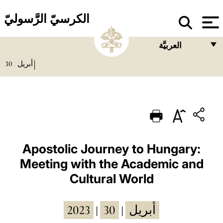
الكرسيّ الرَّسوليّ
العربيَّة
30
أبريل
FRANÇAIS
ENGLISH
ITALIANO
PORTUGUÊS
ESPAÑOL
Apostolic Journey to Hungary:
Meeting with the Academic and
DEUTSCH
Cultural World
POLSKI
العربيّة
2023
30
أبريل
|
|
中文