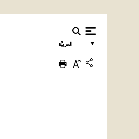
العربيَّة
FRANÇAIS
ENGLISH
ITALIANO
PORTUGUÊS
ESPAÑOL
DEUTSCH
POLSKI