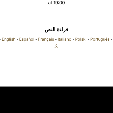
at 19:00
قراءة النص
-
English
-
Español
-
Français
-
Italiano
-
Polski
-
Português
文