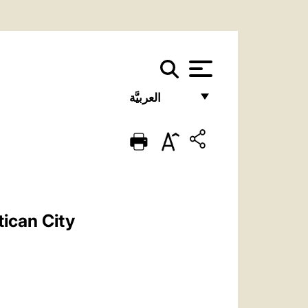
العربيَّة
FRANÇAIS
ENGLISH
ITALIANO
PORTUGUÊS
tican City
ESPAÑOL
DEUTSCH
POLSKI