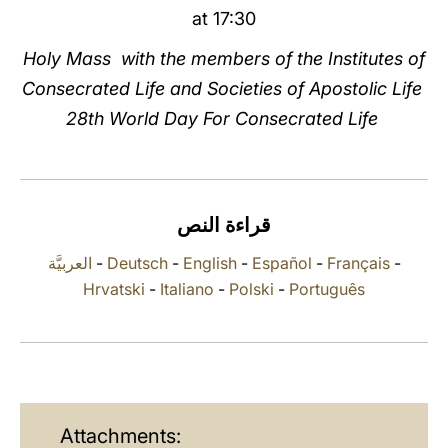
at 17:30
LATINE
Holy Mass with the members of the Institutes of
Consecrated Life and Societies of Apostolic Life
28th World Day For Consecrated Life
قراءة النص
العربيَّة
-
Deutsch
-
English
-
Español
-
Français
-
Hrvatski
-
Italiano
-
Polski
-
Português
Attachments: