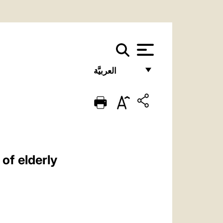
العربيَّة
FRANÇAIS
ENGLISH
ITALIANO
PORTUGUÊS
of elderly
ESPAÑOL
DEUTSCH
POLSKI