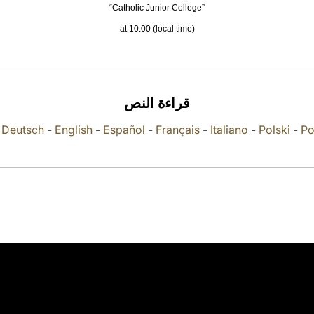
“Catholic Junior College”
at 10:00 (local time)
قراءة النص
-
Deutsch
-
English
-
Español
-
Français
-
Italiano
-
Polski
-
Po