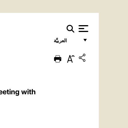
العربيَّة
FRANÇAIS
ENGLISH
ITALIANO
PORTUGUÊS
eeting with
ESPAÑOL
DEUTSCH
POLSKI