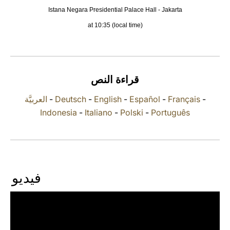
Istana Negara Presidential Palace Hall - Jakarta
LATINE
at 10:35 (local time)
قراءة النص
العربيَّة
-
Deutsch
-
English
-
Español
-
Français
-
Indonesia
-
Italiano
-
Polski
-
Português
فيديو