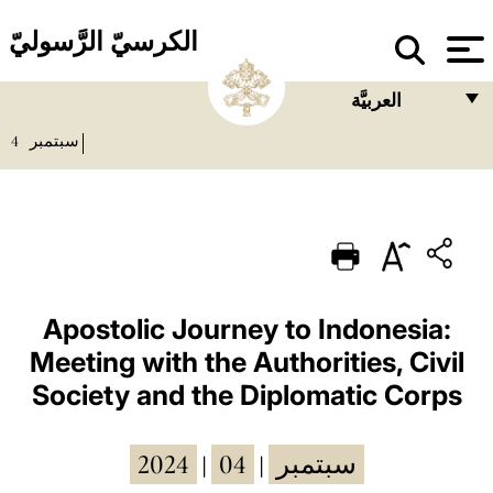
الكرسيّ الرَّسوليّ
العربيَّة
4
سبتمبر
FRANÇAIS
ENGLISH
ITALIANO
PORTUGUÊS
ESPAÑOL
Apostolic Journey to Indonesia:
Meeting with the Authorities, Civil
DEUTSCH
Society and the Diplomatic Corps
POLSKI
العربيّة
2024
04
سبتمبر
|
|
中文