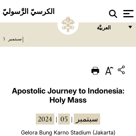
الكرسيّ الرَّسوليّ
العربيَّة
5
سبتمبر
FRANÇAIS
ENGLISH
ITALIANO
PORTUGUÊS
ESPAÑOL
Apostolic Journey to Indonesia:
Holy Mass
DEUTSCH
POLSKI
2024
05
سبتمبر
|
|
العربيّة
Gelora Bung Karno Stadium (Jakarta)
中文