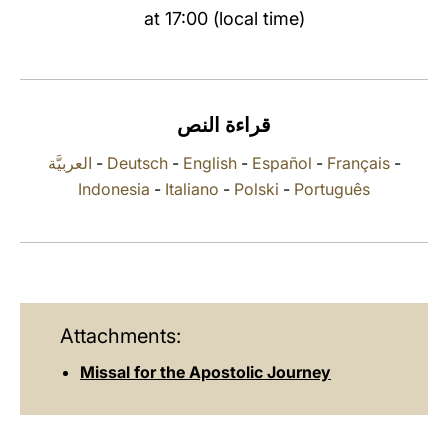
at 17:00 (local time)
LATINE
قراءة النص
العربيَّة
-
Deutsch
-
English
-
Español
-
Français
-
Indonesia
-
Italiano
-
Polski
-
Português
Attachments:
Missal for the Apostolic Journey