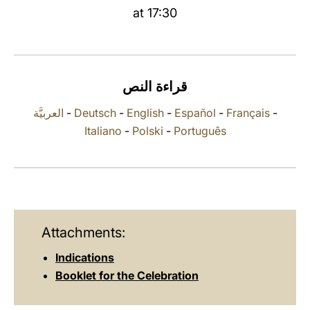
at 17:30
LATINE
قراءة النص
العربيَّة
-
Deutsch
-
English
-
Español
-
Français
-
Italiano
-
Polski
-
Português
Attachments:
Indications
Booklet for the Celebration