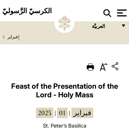
الكرسيّ الرَّسوليّ
العربيَّة
1
فبراير
FRANÇAIS
ENGLISH
ITALIANO
PORTUGUÊS
ESPAÑOL
Feast of the Presentation of the
Lord - Holy Mass
DEUTSCH
POLSKI
2025
01
فبراير
|
|
العربيّة
St. Peter’s Basilica
中文