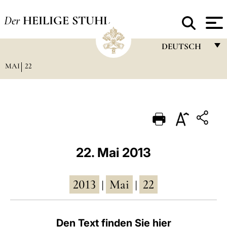
Der
HEILIGE STUHL
DEUTSCH
MAI
22
FRANÇAIS
ENGLISH
ITALIANO
PORTUGUÊS
ESPAÑOL
22. Mai 2013
DEUTSCH
2013
Mai
22
POLSKI
|
|
العربيّة
Den Text finden Sie hier
中文