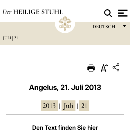
Der
HEILIGE STUHL
DEUTSCH
JULI
21
FRANÇAIS
ENGLISH
ITALIANO
PORTUGUÊS
ESPAÑOL
Angelus, 21. Juli 2013
DEUTSCH
2013
Juli
21
POLSKI
|
|
العربيّة
Den Text finden Sie hier
中文