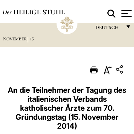
Der
HEILIGE STUHL
DEUTSCH
NOVEMBER
15
FRANÇAIS
ENGLISH
ITALIANO
PORTUGUÊS
ESPAÑOL
An die Teilnehmer der Tagung des
italienischen Verbands
DEUTSCH
katholischer Ärzte zum 70.
POLSKI
Gründungstag (15. November
العربيّة
2014)
中文