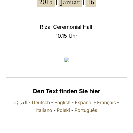
2015
Januar
16
|
|
LATINE
Rizal Ceremonial Hall
10.15 Uhr
Den Text finden Sie hier
العربيَّة
-
Deutsch
-
English
-
Español
-
Français
-
Italiano
-
Polski
-
Português