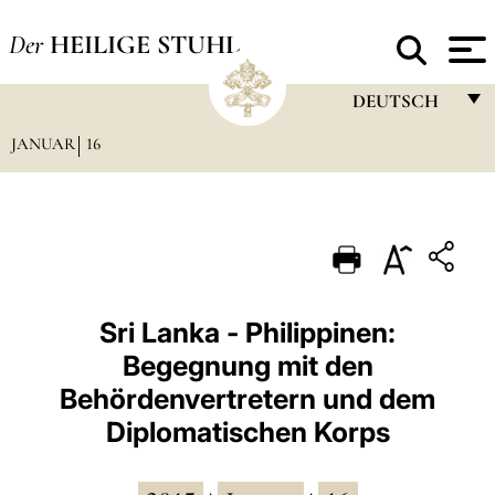
Der
HEILIGE STUHL
DEUTSCH
JANUAR
16
FRANÇAIS
ENGLISH
ITALIANO
PORTUGUÊS
ESPAÑOL
Sri Lanka - Philippinen:
Begegnung mit den
DEUTSCH
Behördenvertretern und dem
POLSKI
Diplomatischen Korps
العربيّة
中文