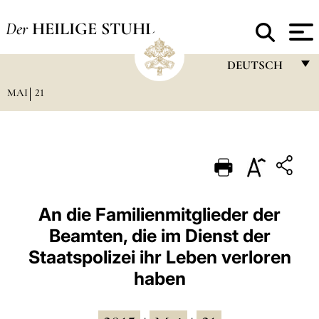
Der
HEILIGE STUHL
DEUTSCH
MAI
21
FRANÇAIS
ENGLISH
ITALIANO
PORTUGUÊS
ESPAÑOL
An die Familienmitglieder der
Beamten, die im Dienst der
DEUTSCH
Staatspolizei ihr Leben verloren
POLSKI
haben
العربيّة
中文