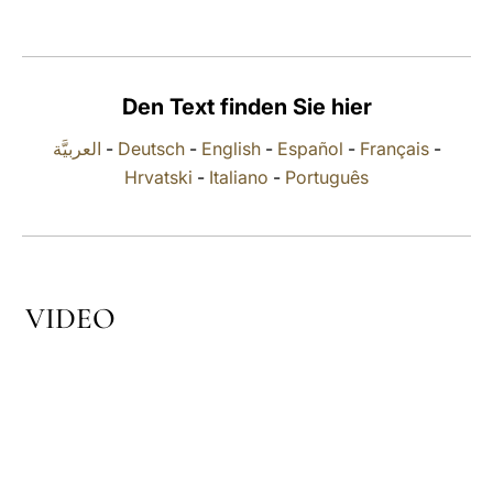
LATINE
Den Text finden Sie hier
العربيَّة
-
Deutsch
-
English
-
Español
-
Français
-
Hrvatski
-
Italiano
-
Português
VIDEO