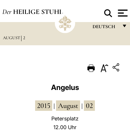
Der
HEILIGE STUHL
DEUTSCH
AUGUST
2
FRANÇAIS
ENGLISH
ITALIANO
PORTUGUÊS
ESPAÑOL
Angelus
DEUTSCH
2015
August
02
POLSKI
|
|
العربيّة
Petersplatz
12.00 Uhr
中文