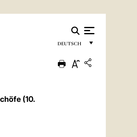
DEUTSCH
FRANÇAIS
ENGLISH
ITALIANO
PORTUGUÊS
chöfe (10.
ESPAÑOL
DEUTSCH
POLSKI