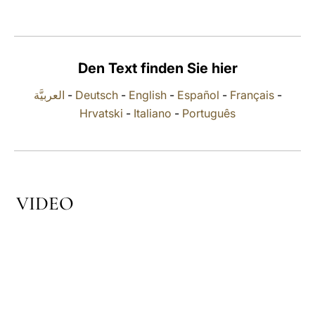
LATINE
Den Text finden Sie hier
العربيَّة
-
Deutsch
-
English
-
Español
-
Français
-
Hrvatski
-
Italiano
-
Português
VIDEO