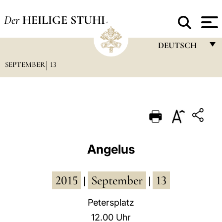
Der
HEILIGE STUHL
DEUTSCH
SEPTEMBER
13
FRANÇAIS
ENGLISH
ITALIANO
PORTUGUÊS
ESPAÑOL
Angelus
DEUTSCH
2015
September
13
POLSKI
|
|
العربيّة
Petersplatz
12.00 Uhr
中文