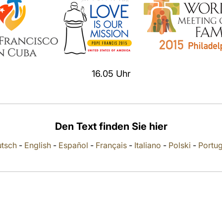
16.05 Uhr
Den Text finden Sie hier
tsch
-
English
-
Español
-
Français
-
Italiano
-
Polski
-
Portu