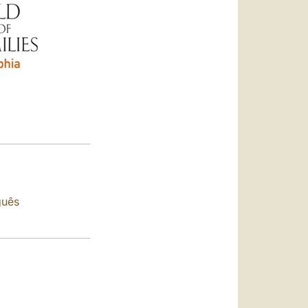
العربيّة
中文
LATINE
guês