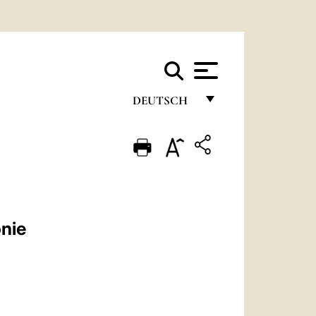
DEUTSCH
FRANÇAIS
ENGLISH
ITALIANO
PORTUGUÊS
nie
ESPAÑOL
DEUTSCH
POLSKI