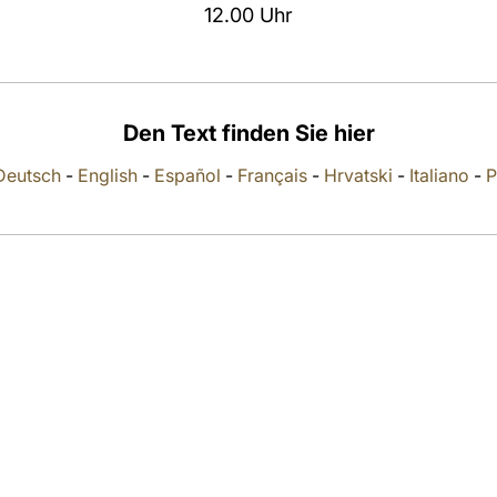
12.00 Uhr
Den Text finden Sie hier
Deutsch
-
English
-
Español
-
Français
-
Hrvatski
-
Italiano
-
P