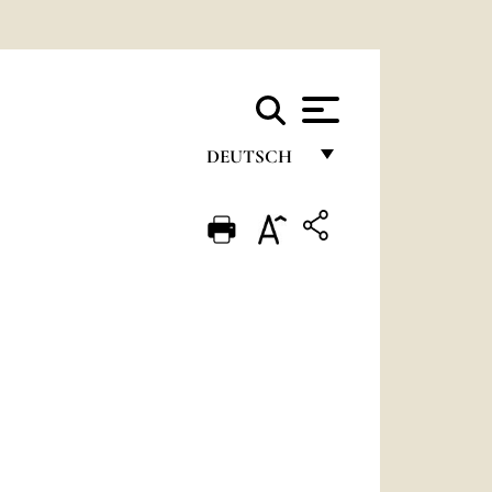
DEUTSCH
FRANÇAIS
ENGLISH
ITALIANO
PORTUGUÊS
ESPAÑOL
DEUTSCH
POLSKI