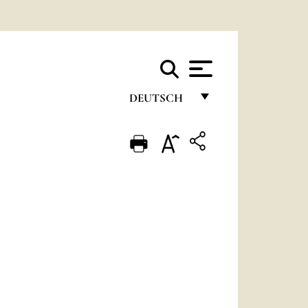
DEUTSCH
FRANÇAIS
ENGLISH
ITALIANO
PORTUGUÊS
ESPAÑOL
DEUTSCH
POLSKI