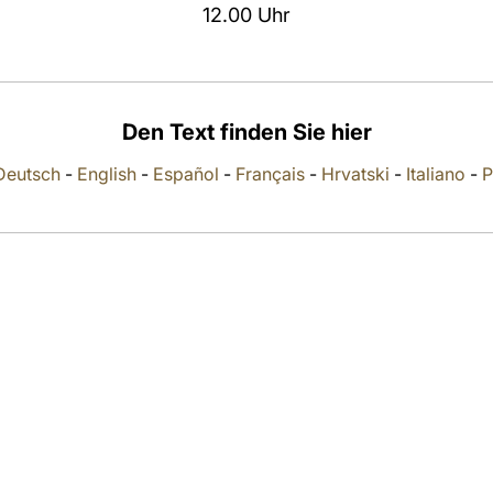
12.00 Uhr
Den Text finden Sie hier
Deutsch
-
English
-
Español
-
Français
-
Hrvatski
-
Italiano
-
P