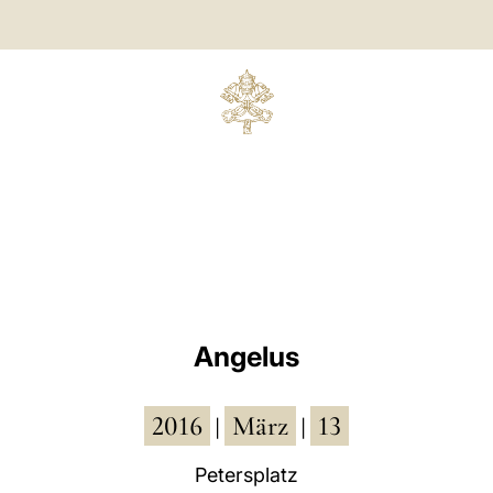
Angelus
2016
März
13
|
|
Petersplatz