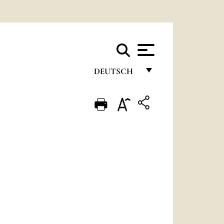
DEUTSCH
FRANÇAIS
ENGLISH
ITALIANO
PORTUGUÊS
ESPAÑOL
DEUTSCH
POLSKI