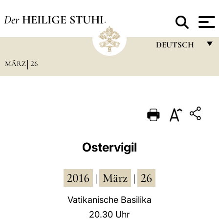
Der
HEILIGE STUHL
DEUTSCH
MÄRZ
26
FRANÇAIS
ENGLISH
ITALIANO
PORTUGUÊS
ESPAÑOL
Ostervigil
DEUTSCH
2016
März
26
POLSKI
|
|
العربيّة
Vatikanische Basilika
20.30 Uhr
中文