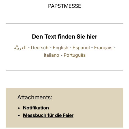
PAPSTMESSE
LATINE
Den Text finden Sie hier
العربيَّة
-
Deutsch
-
English
-
Español
-
Français
-
Italiano
-
Português
Attachments:
Notifikation
Messbuch für die Feier