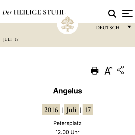
Der
HEILIGE STUHL
DEUTSCH
JULI
17
FRANÇAIS
ENGLISH
ITALIANO
PORTUGUÊS
ESPAÑOL
Angelus
DEUTSCH
2016
Juli
17
POLSKI
|
|
العربيّة
Petersplatz
12.00 Uhr
中文