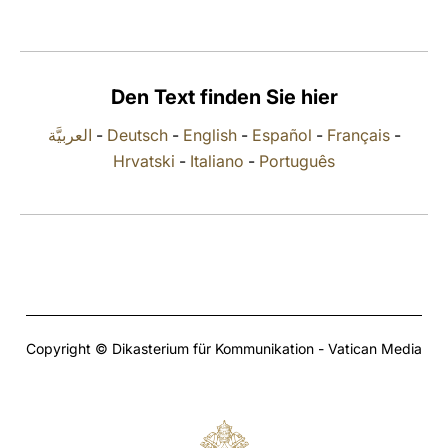
LATINE
Den Text finden Sie hier
العربيَّة
-
Deutsch
-
English
-
Español
-
Français
-
Hrvatski
-
Italiano
-
Português
Copyright © Dikasterium für Kommunikation - Vatican Media