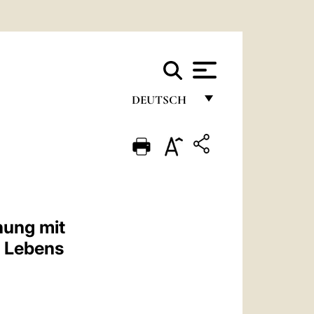
DEUTSCH
FRANÇAIS
ENGLISH
ITALIANO
PORTUGUÊS
nung mit
ESPAÑOL
n Lebens
DEUTSCH
POLSKI