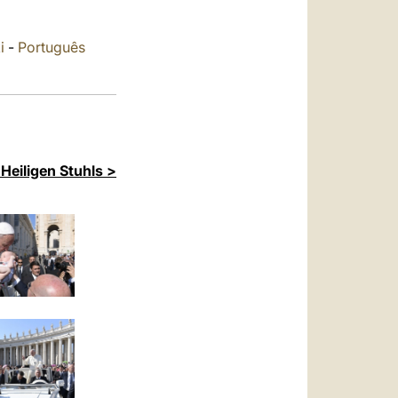
العربيّة
中文
i
-
Português
LATINE
Heiligen Stuhls >