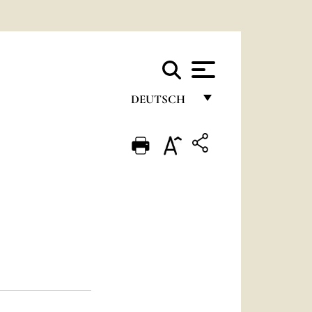
DEUTSCH
FRANÇAIS
ENGLISH
ITALIANO
PORTUGUÊS
ESPAÑOL
DEUTSCH
POLSKI