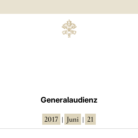
Generalaudienz
2017
Juni
21
|
|