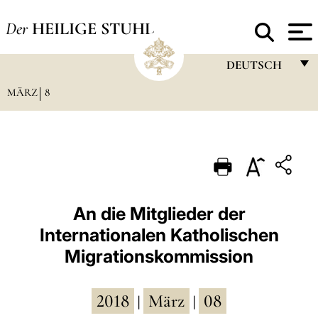
Der
HEILIGE STUHL
DEUTSCH
MÄRZ
8
FRANÇAIS
ENGLISH
ITALIANO
PORTUGUÊS
ESPAÑOL
An die Mitglieder der
Internationalen Katholischen
DEUTSCH
Migrationskommission
POLSKI
العربيّة
2018
März
08
|
|
中文