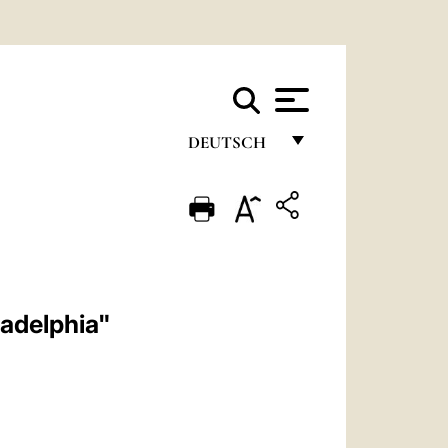
DEUTSCH
FRANÇAIS
ENGLISH
ITALIANO
PORTUGUÊS
ladelphia"
ESPAÑOL
DEUTSCH
POLSKI