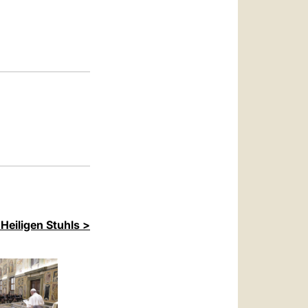
العربيّة
中文
LATINE
Heiligen Stuhls >